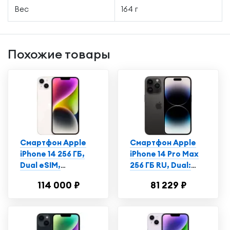
Вес
164 г
Похожие товары
Смартфон Apple
Смартфон Apple
iPhone 14 256 ГБ,
iPhone 14 Pro Max
Dual еSIM,
256 ГБ RU, Dual:
сияющая звезда
nano SIM + eSIM,
114 000 ₽
81 229 ₽
космический
черный