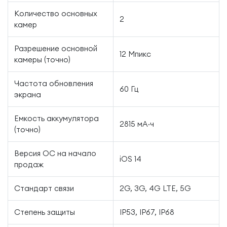
Количество основных
2
камер
Разрешение основной
12 Мпикс
камеры (точно)
Частота обновления
60 Гц
экрана
Емкость аккумулятора
2815 мА·ч
(точно)
Версия ОС на начало
iOS 14
продаж
Стандарт связи
2G, 3G, 4G LTE, 5G
Степень защиты
IP53, IP67, IP68