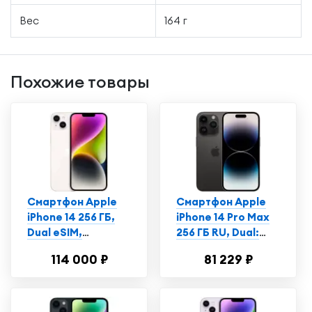
Вес
164 г
Похожие товары
Смартфон Apple
Смартфон Apple
iPhone 14 256 ГБ,
iPhone 14 Pro Max
Dual еSIM,
256 ГБ RU, Dual:
сияющая звезда
nano SIM + eSIM,
114 000 ₽
81 229 ₽
космический
черный