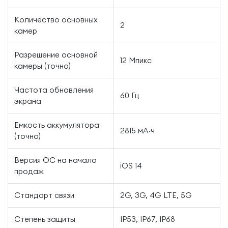
Количество основных
2
камер
Разрешение основной
12 Мпикс
камеры (точно)
Частота обновления
60 Гц
экрана
Емкость аккумулятора
2815 мА·ч
(точно)
Версия ОС на начало
iOS 14
продаж
Стандарт связи
2G, 3G, 4G LTE, 5G
Степень защиты
IP53, IP67, IP68