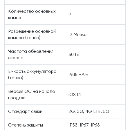
Количество основных
2
камер
Разрешение основной
12 Мпикс
камеры (точно)
Частота обновления
60 Гц
экрана
Емкость аккумулятора
2815 мА·ч
(точно)
Версия ОС на начало
iOS 14
продаж
Стандарт связи
2G, 3G, 4G LTE, 5G
Степень защиты
IP53, IP67, IP68