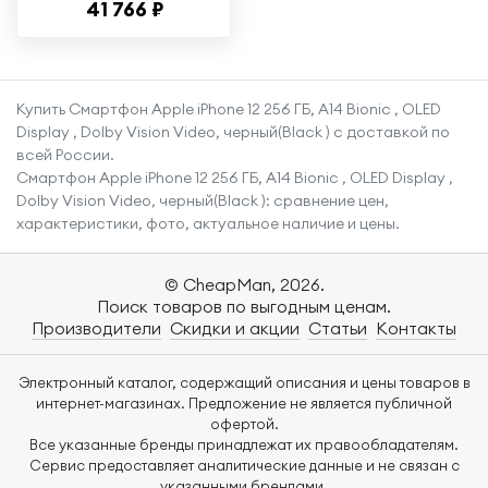
41 766 ₽
образец, экран
6,1"
Купить Смартфон Apple iPhone 12 256 ГБ, A14 Bionic , OLED
Display , Dolby Vision Video, черный(Black ) с доставкой по
всей России.
Смартфон Apple iPhone 12 256 ГБ, A14 Bionic , OLED Display ,
Dolby Vision Video, черный(Black ): сравнение цен,
характеристики, фото, актуальное наличие и цены.
© CheapMan, 2026.
Поиск товаров по выгодным ценам.
Производители
Скидки и акции
Статьи
Контакты
Электронный каталог, содержащий описания и цены товаров в
интернет-магазинах. Предложение не является публичной
офертой.
Все указанные бренды принадлежат их правообладателям.
Сервис предоставляет аналитические данные и не связан с
указанными брендами.