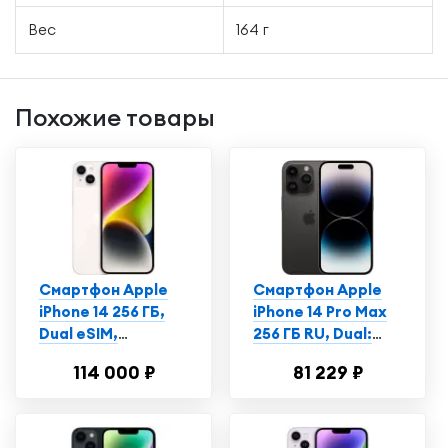
Вес
164 г
Похожие товары
Смартфон Apple
Смартфон Apple
iPhone 14 256 ГБ,
iPhone 14 Pro Max
Dual еSIM,
256 ГБ RU, Dual:
сияющая звезда
nano SIM + eSIM,
114 000 ₽
81 229 ₽
космический
черный