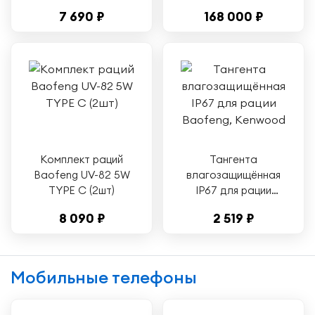
Ватт, с
кабелем
7 690 ₽
168 000 ₽
гарнитурами, цвет
программирования
черный
Комплект раций
Тангента
Baofeng UV-82 5W
влагозащищённая
TYPE С (2шт)
IP67 для рации
Baofeng, Kenwood
8 090 ₽
2 519 ₽
Мобильные телефоны