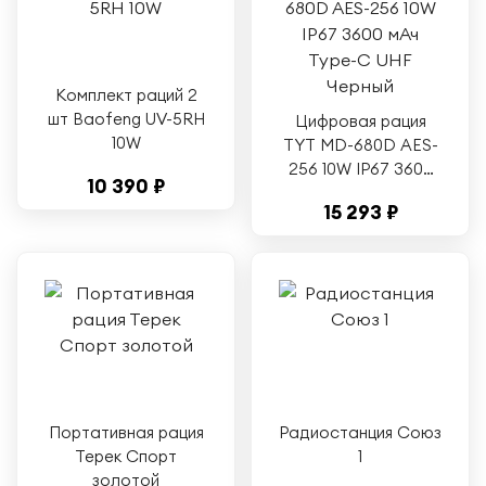
Комплект раций 2
шт Baofeng UV-5RH
Цифровая рация
10W
TYT MD-680D AES-
256 10W IP67 3600
10 390 ₽
мАч Type-C UHF
15 293 ₽
Черный
Портативная рация
Радиостанция Союз
Терек Спорт
1
золотой