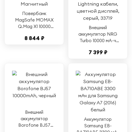
Повербанк
MagSafe MOMAX
Q.Mag X1 10000
Внешний
Ультратонкий
аккумулятор NRG
8 844 ₽
Orange Магнитный
Turbo 10000 мА-ч
(38,5 Вт-ч), 35Вт
7 399 ₽
вых, USB-C /
Lightning кабели,
цветной дисплей,
серый, 33719
Внешний
аккумулятор
Аккумулятор
Borofone BJ57
Samsung EB-
10000mAh, черный