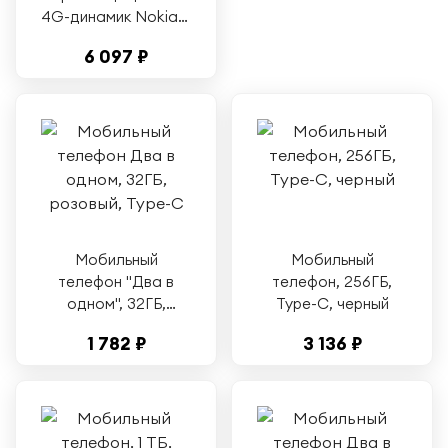
4G-динамик Nokia с
крупным шрифтом и
6 097 ₽
крупным шрифтом —
мобильный телефон
для пожилых людей
Мобильный
Мобильный
телефон "Два в
телефон, 256ГБ,
одном", 32ГБ,
Type-C, черный
розовый, Type-C
1 782 ₽
3 136 ₽