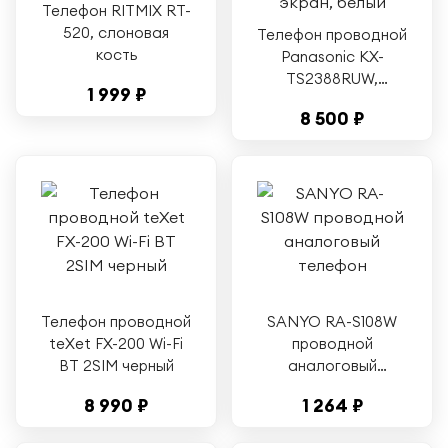
Телефон RITMIX RT-
520, слоновая
Телефон проводной
кость
Panasonic KX-
TS2388RUW,
1 999 ₽
громкая связь,
8 500 ₽
экран, белый
Телефон проводной
SANYO RA-S108W
teXet FX-200 Wi-Fi
проводной
BT 2SIM черный
аналоговый
телефон
8 990 ₽
1 264 ₽