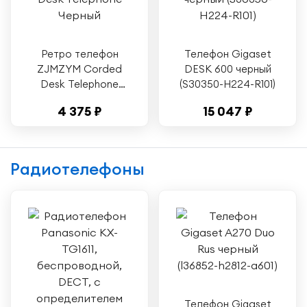
Storage Fixed
Telephone G090
Upgraded Version
Black
Ретро телефон
Телефон Gigaset
ZJMZYM Corded
DESK 600 черный
Desk Telephone
(S30350-H224-R101)
Черный
4 375 ₽
15 047 ₽
Радиотелефоны
Телефон Gigaset