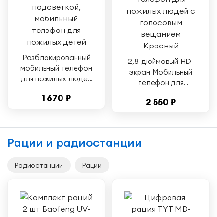
Разблокированный
2,8-дюймовый HD-
мобильный телефон
экран Мобильный
для пожилых людей
телефон для
2G GSM с двумя
пожилых людей 2G
1 670 ₽
SIM-картами,
2 550 ₽
Две SIM-карты
двойной режим
Двойной режим
ожидания,
ожидания 4800 мАч
аккумулятор 3600
Громкоговорители
Рации и радиостанции
мАч, большая
Мобильный
кнопка с
телефон для
подсветкой,
Радиостанции
Рации
пожилых людей с
мобильный телефон
голосовым
для пожилых детей
вещанием Красный