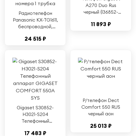
A270 Duo Rus
черный (l36852-
Радиотелефон
h2812-a601)
Panasonic KX-TG1611,
11 893 ₽
беспроводной,
DECT, с
24 515 ₽
определителем
номера 1 трубка
Р/телефон Dect
Comfort 550 RUS
Gigaset S30852-
черный аон
H3021-S204
Телефонный
25 013 ₽
аппарат GIGASET
17 483 ₽
COMFORT 550A