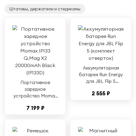
Штативы, держатели и стедикамы
Aккумуляторная
батарея Run Energy
для JBL Flip 5
Портативное
(комплект отверток)
зарядное
2 555 ₽
устройство Momax
IP133 Q.Mag X2
7 199 ₽
20000mAh Black
(IP133D)