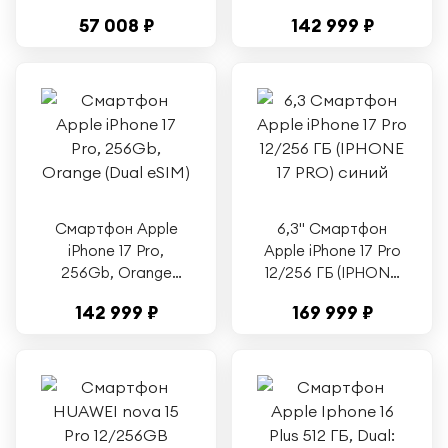
2K AMOLED 120 Гц
Оранжевый" |
57 008 ₽
142 999 ₽
Snapdragon 8 Elite
Cosmic Orange
6500 мАч,
(Dual: eSIM + eSim)
Джинсовый синий
Смартфон Apple
6,3" Смартфон
iPhone 17 Pro,
Apple iPhone 17 Pro
256Gb, Orange
12/256 ГБ (IPHONE
(Dual eSIM)
17 PRO) синий
142 999 ₽
169 999 ₽