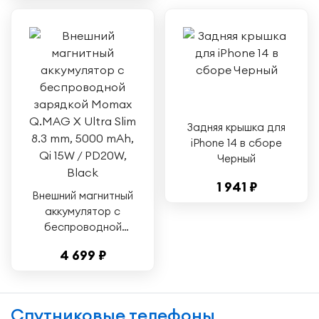
Classic (SM-R770),
Samsung Gear S3
Frontier LTE (SM-
R765)
Задняя крышка для
iPhone 14 в сборе
Черный
1 941 ₽
Внешний магнитный
аккумулятор с
беспроводной
зарядкой Momax
4 699 ₽
Q.MAG X Ultra Slim
8.3 mm, 5000 mAh,
Qi 15W / PD20W,
Black
Спутниковые телефоны