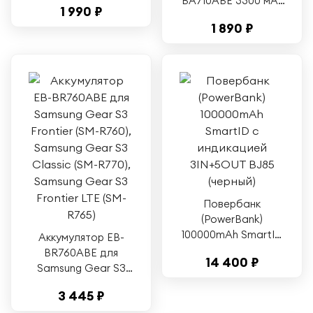
BA710ABE 3300 мАч
1 990 ₽
для Samsung Galaxy
1 890 ₽
A7 (2016) белый
Повербанк
(PowerBank)
100000mAh SmartID
Аккумулятор EB-
с индикацией
BR760ABE для
14 400 ₽
3IN+5OUT BJ85
Samsung Gear S3
(черный)
Frontier (SM-R760),
3 445 ₽
Samsung Gear S3