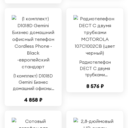
SYS
Радиотелефон
DECT С двумя
трубками
(1 комплект) D1018D
MOTOROLA
Gemini Бизнес
8 576 ₽
107C1002CB (цвет
домашний офисный
черный)
телефон Cordless
4 858 ₽
Phone - Black
-европейский
стандарт