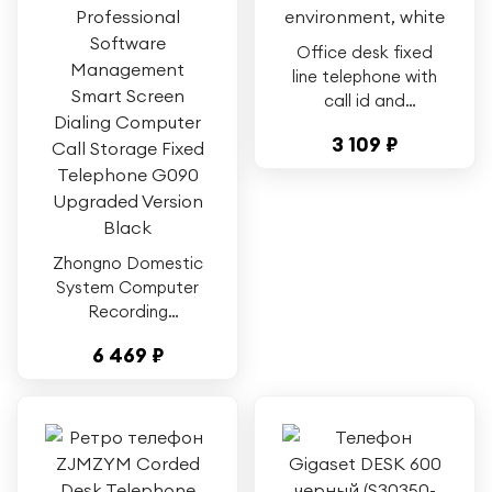
Office desk fixed
line telephone with
call id and
phonebook storage
3 109 ₽
for business
environment, white
Zhongno Domestic
System Computer
Recording
Telephone Landline
6 469 ₽
Headset
Professional
Software
Management Smart
Screen Dialing
Computer Call