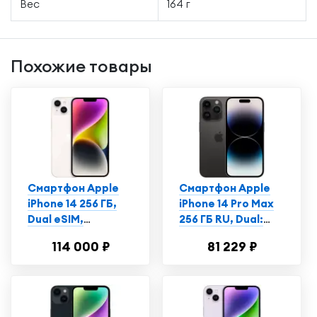
Вес
164 г
Похожие товары
Смартфон Apple
Смартфон Apple
iPhone 14 256 ГБ,
iPhone 14 Pro Max
Dual еSIM,
256 ГБ RU, Dual:
сияющая звезда
nano SIM + eSIM,
114 000 ₽
81 229 ₽
космический
черный