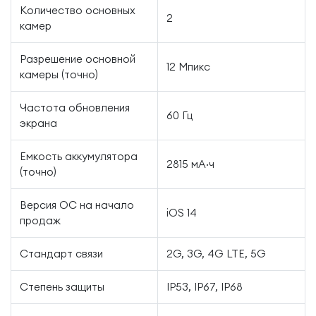
Количество основных
2
камер
Разрешение основной
12 Мпикс
камеры (точно)
Частота обновления
60 Гц
экрана
Емкость аккумулятора
2815 мА·ч
(точно)
Версия ОС на начало
iOS 14
продаж
Стандарт связи
2G, 3G, 4G LTE, 5G
Степень защиты
IP53, IP67, IP68