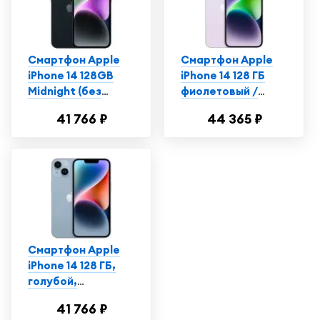
Смартфон Apple
Смартфон Apple
iPhone 14 128GB
iPhone 14 128 ГБ
Midnight (без
фиолетовый /
RuStore)
Айфон 14 /
41 766 ₽
44 365 ₽
Телефон
Смартфон Apple
iPhone 14 128 ГБ,
голубой,
Витринный
41 766 ₽
образец, экран