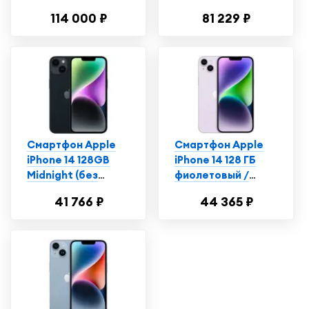
сияющая звезда
nano SIM + eSIM,
114 000 ₽
81 229 ₽
космический
черный
Смартфон Apple
Смартфон Apple
iPhone 14 128GB
iPhone 14 128 ГБ
Midnight (без
фиолетовый /
RuStore)
Айфон 14 /
41 766 ₽
44 365 ₽
Телефон