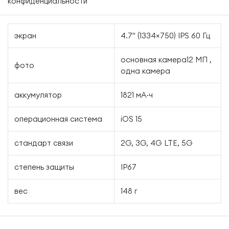
конфиденциальности
экран
4.7" (1334×750) IPS 60 Гц
основная камера12 МП ,
фото
одна камера
аккумулятор
1821 мА·ч
операционная система
iOS 15
стандарт связи
2G, 3G, 4G LTE, 5G
степень защиты
IP67
вес
148 г