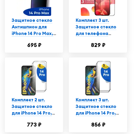
Защитное стекло
Комплект 3 шт.
Антишпион для
Защитное стекло
iPhone 14 Pro Max,
для телефона
Противоударное
Apple iPhone 14 Pro
695 ₽
829 ₽
стекло на Айфон 14
/ Глянцевое
Про Макс
противоударное
стекло с
олеофобным
покрытием на
смартфон Эпл
Айфон 14 Про
Комплект 2 шт.
Комплект 3 шт.
Защитное стекло
Защитное стекло
для iPhone 14 Pro,
для iPhone 14 Pro,
Противоударное
Противоударное
773 ₽
856 ₽
стекло на Айфон 14
стекло на Айфон 14
Про
Про