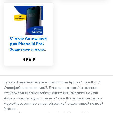
Стекло Антишпион
для iPhone 14 Pro,
Защитное стекло
на Айфон 14 Про,
496 ₽
Противоударное
стекло на iPhone 14
Pro
Купить Защитный экран на смартфон Apple iPhone 11;9H/
Олеофобное покрытие/3 Д/на весь экран/закаленное
стекло/полная проклейка/Защитная накладка на Эпл
Айфон 11 /защита дисплея на iPhone 11/накладка на экран
Apple/прозрачное с черной рамкой с доставкой по всей
России.