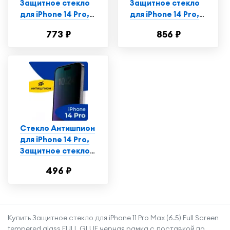
Защитное стекло
Защитное стекло
для iPhone 14 Pro,
для iPhone 14 Pro,
Противоударное
Противоударное
773 ₽
856 ₽
стекло на Айфон 14
стекло на Айфон 14
Про
Про
Стекло Антишпион
для iPhone 14 Pro,
Защитное стекло
на Айфон 14 Про,
496 ₽
Противоударное
стекло на iPhone 14
Pro
Купить Защитное стекло для iPhone 11 Pro Max (6.5) Full Screen
tempered glass FULL GLUE черная рамка с доставкой по