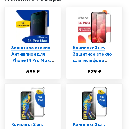
Защитное стекло
Комплект 3 шт.
Антишпион для
Защитное стекло
iPhone 14 Pro Max,
для телефона
Противоударное
Apple iPhone 14 Pro
695 ₽
829 ₽
стекло на Айфон 14
/ Глянцевое
Про Макс
противоударное
стекло с
олеофобным
покрытием на
смартфон Эпл
Айфон 14 Про
Комплект 2 шт.
Комплект 3 шт.