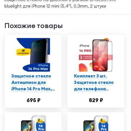
bluelight для iPhone 12 mini (5.4"), 0.3mm, 2 штуки
Похожие товары
Защитное стекло
Комплект 3 шт.
Антишпион для
Защитное стекло
iPhone 14 Pro Max,
для телефона
Противоударное
Apple iPhone 14 Pro
695 ₽
829 ₽
стекло на Айфон 14
/ Глянцевое
Про Макс
противоударное
стекло с
олеофобным
покрытием на