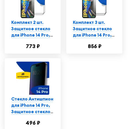
смартфон Эпл
Айфон 14 Про
Комплект 2 шт.
Комплект 3 шт.
Защитное стекло
Защитное стекло
для iPhone 14 Pro,
для iPhone 14 Pro,
Противоударное
Противоударное
773 ₽
856 ₽
стекло на Айфон 14
стекло на Айфон 14
Про
Про
Стекло Антишпион
для iPhone 14 Pro,
Защитное стекло
на Айфон 14 Про,
496 ₽
Противоударное