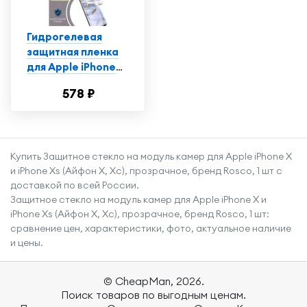
Гидрогелевая
защитная пленка
для Apple iPhone
5S/5/5C / Айфон
578 ₽
5S/5/5C с
эффектом
самовосстановления
(на экран) -
Купить Защитное стекло на модуль камер для Apple iPhone X
Матовая
и iPhone Xs (Айфон Х, Хс), прозрачное, бренд Rosco, 1 шт с
доставкой по всей России.
Защитное стекло на модуль камер для Apple iPhone X и
iPhone Xs (Айфон Х, Хс), прозрачное, бренд Rosco, 1 шт:
сравнение цен, характеристики, фото, актуальное наличие
и цены.
© CheapMan, 2026.
Поиск товаров по выгодным ценам.