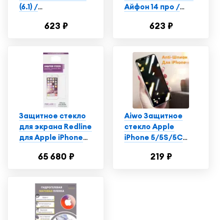
(6.1) /
Айфон 14 про /
Противоударное
Полноэкранное
623 ₽
623 ₽
стекло на айфон 14
закаленное
PRO/ Apple iphone
стекло (комплект 2
14 PRO AAA
шт.)
качество
Защитное стекло
Aiwo Защитное
для экрана Redline
стекло Apple
для Apple iPhone
iPhone 5/5S/5С
5/5s/5c/SE 1шт.
Анти-шпион
65 680 ₽
219 ₽
(УТ000004780)