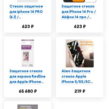
Стекло защитное
Защитное стекло
для iphone 14 PRO
для iPhone 14 Pro /
(6.1) /
Айфон 14 про /
Противоударное
Полноэкранное
623 ₽
623 ₽
стекло на айфон 14
закаленное
PRO/ Apple iphone
стекло (комплект 2
14 PRO AAA
шт.)
качество
Защитное стекло
Aiwo Защитное
для экрана Redline
стекло Apple
для Apple iPhone
iPhone 5/5S/5С
5/5s/5c/SE 1шт.
Анти-шпион
65 680 ₽
219 ₽
(УТ000004780)