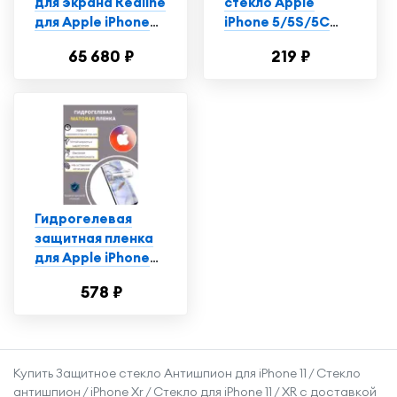
для экрана Redline
стекло Apple
для Apple iPhone
iPhone 5/5S/5С
5/5s/5c/SE 1шт.
Анти-шпион
65 680 ₽
219 ₽
(УТ000004780)
Гидрогелевая
защитная пленка
для Apple iPhone
5S/5/5C / Айфон
578 ₽
5S/5/5C с
эффектом
самовосстановления
(на экран) -
Купить Защитное стекло Антишпион для iPhone 11 / Стекло
Матовая
антишпион / iPhone Xr / Стекло для iPhone 11 / XR с доставкой