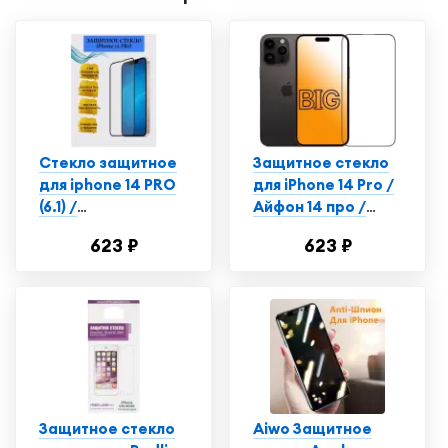
Стекло защитное
Защитное стекло
для iphone 14 PRO
для iPhone 14 Pro /
(6.1) /
Айфон 14 про /
Противоударное
Полноэкранное
623 ₽
623 ₽
стекло на айфон 14
закаленное
PRO/ Apple iphone
стекло (комплект 2
14 PRO AAA
шт.)
качество
Защитное стекло
Aiwo Защитное