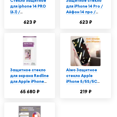
Стекло защитное
Защитное стекло
для iphone 14 PRO
для iPhone 14 Pro /
(6.1) /
Айфон 14 про /
Противоударное
Полноэкранное
623 ₽
623 ₽
стекло на айфон 14
закаленное
PRO/ Apple iphone
стекло (комплект 2
14 PRO AAA
шт.)
качество
Защитное стекло
Aiwo Защитное
для экрана Redline
стекло Apple
для Apple iPhone
iPhone 5/5S/5С
5/5s/5c/SE 1шт.
Анти-шпион
65 680 ₽
219 ₽
(УТ000004780)