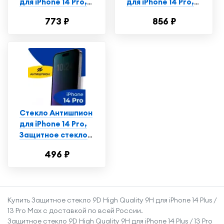
для iPhone 14 Pro,
для iPhone 14 Pro,
Противоударное
Противоударное
773 ₽
856 ₽
стекло на Айфон 14
стекло на Айфон 14
Про
Про
Стекло Антишпион
для iPhone 14 Pro,
Защитное стекло
на Айфон 14 Про,
496 ₽
Противоударное
стекло на iPhone 14
Pro
Купить Защитное стекло 9D High Quality 9H для iPhone 14 Plus /
13 Pro Max с доставкой по всей России.
Защитное стекло 9D High Quality 9H для iPhone 14 Plus / 13 Pro