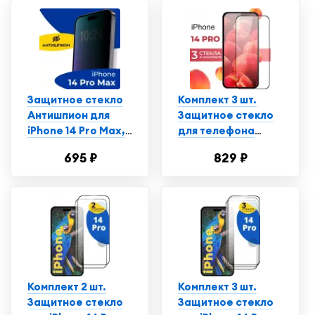
Защитное стекло
Комплект 3 шт.
Антишпион для
Защитное стекло
iPhone 14 Pro Max,
для телефона
Противоударное
Apple iPhone 14 Pro
695 ₽
829 ₽
стекло на Айфон 14
/ Глянцевое
Про Макс
противоударное
стекло с
олеофобным
покрытием на
смартфон Эпл
Айфон 14 Про
Комплект 2 шт.
Комплект 3 шт.
Защитное стекло
Защитное стекло