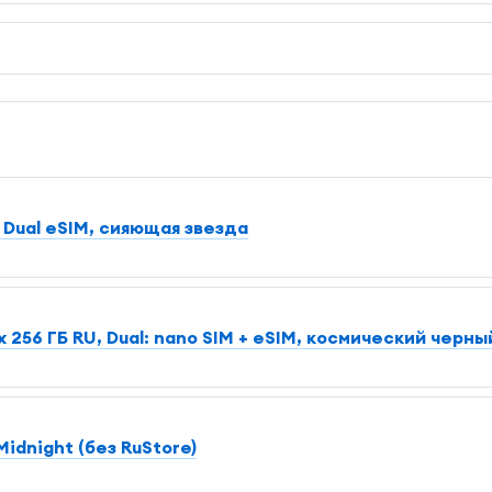
 Dual еSIM, сияющая звезда
 256 ГБ RU, Dual: nano SIM + eSIM, космический черны
idnight (без RuStore)