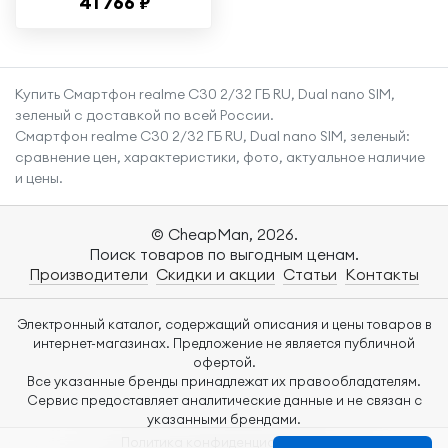
41 766 ₽
образец, экран
6,1"
Купить Смартфон realme C30 2/32 ГБ RU, Dual nano SIM,
зеленый с доставкой по всей России.
Смартфон realme C30 2/32 ГБ RU, Dual nano SIM, зеленый:
сравнение цен, характеристики, фото, актуальное наличие
и цены.
© CheapMan, 2026.
Поиск товаров по выгодным ценам.
Производители
Скидки и акции
Статьи
Контакты
Электронный каталог, содержащий описания и цены товаров в
интернет-магазинах. Предложение не является публичной
офертой.
Все указанные бренды принадлежат их правообладателям.
Сервис предоставляет аналитические данные и не связан с
указанными брендами.
Политика конфиденциальности