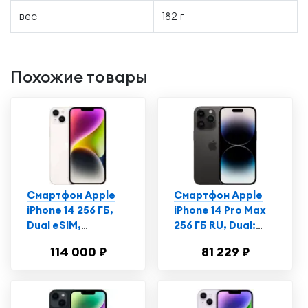
вес
182 г
Похожие товары
Смартфон Apple
Смартфон Apple
iPhone 14 256 ГБ,
iPhone 14 Pro Max
Dual еSIM,
256 ГБ RU, Dual:
сияющая звезда
nano SIM + eSIM,
114 000 ₽
81 229 ₽
космический
черный