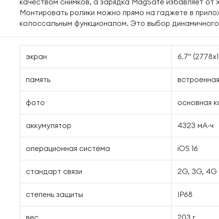
качеством снимков, а зарядка MagSafe избавляет от х
Монтировать ролики можно прямо на гаджете в приложе
колоссальным функционалом. Это выбор динамичного
экран
6.7" (2778x
память
встроенная 
фото
основная к
аккумулятор
4323 мА·ч
операционная система
iOS 16
стандарт связи
2G, 3G, 4G
степень защиты
IP68
вес
203 г