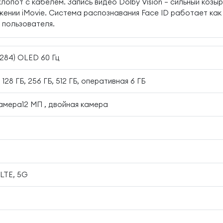
лопот с кабелем. Запись видео Dolby Vision — сильный коз
нии iMovie. Система распознавания Face ID работает как ч
 пользователя.
1284) OLED 60 Гц
128 ГБ, 256 ГБ, 512 ГБ, оперативная 6 ГБ
амера12 МП , двойная камера
 LTE, 5G