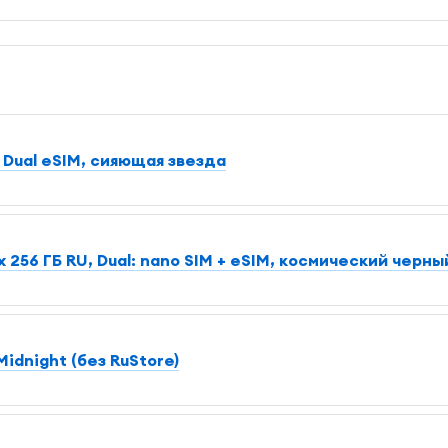
 Dual еSIM, сияющая звезда
 256 ГБ RU, Dual: nano SIM + eSIM, космический черны
idnight (без RuStore)