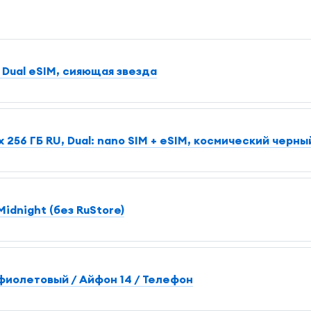
 Dual еSIM, сияющая звезда
 256 ГБ RU, Dual: nano SIM + eSIM, космический черны
idnight (без RuStore)
 фиолетовый / Айфон 14 / Телефон