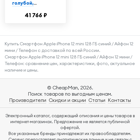
голубой,
Витринный
41 766 ₽
образец, экран
6,1"
Купить Смартфон Apple iPhone 12 mini 128 ГБ синий / Айфон 12
мини / Телефон с доставкой по всей России.
Смартфон Apple iPhone 12 mini 128 ГБ синий / Айфон 12 мини /
Телефон: сравнение цен, характеристики, фото, актуальное
наличие и цены.
© CheapMan, 2026.
Поиск товаров по выгодным ценам.
Производители
Скидки и акции
Статьи
Контакты
Электронный каталог, содержащий описания и цены товаров в
интернет-магазинах. Предложение не является публичной
офертой.
Все указанные бренды принадлежат их правообладателям.
Сервис предоставляет аналитические данные и не связан с