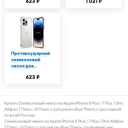
623 ₽
1 021 ₽
iPhone 14 Plus /
"Красно-синяя
Ударопрочный
рыба" черный
чехол для
смартфона Эпл
Айфон 14 Плюс с
защитой углов /
Прозрачный
Противоударный
силиконовый
чехол для
телефона Apple
623 ₽
iPhone 14 Pro /
Ударопрочный
чехол для
смартфона Эпл
Купить Силиконовый чехол на Apple iPhone 8 Plus / 7 Plus / Эпл
Айфон 14 Про с
Айфон 7 Плюс / 8 Плюс с рисунком «Bye Then!» с доставкой
защитой углов /
по всей России.
Прозрачный
Силиконовый чехол на Apple iPhone 8 Plus / 7 Plus / Эпл Айфон
7 Плюс / 8 Плюс с рисунком «Bye Then!»: сравнение цен,