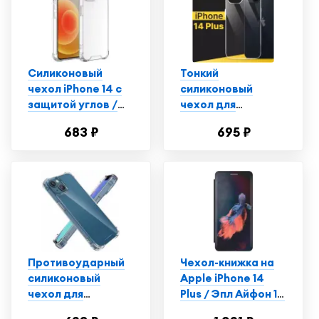
Силиконовый
Тонкий
чехол iPhone 14 с
силиконовый
защитой углов /
чехол для
Прозрачный чехол
смартфона Apple
683 ₽
695 ₽
на Айфон 14
iPhone 14 Plus /
Противоударный
чехол для
телефона Эпл
Айфон 14 Плюс с
защитой от
прилипания /
Прозрачный
Противоударный
Чехол-книжка на
силиконовый
Apple iPhone 14
чехол для
Plus / Эпл Айфон 14
телефона Apple
Плюс с рисунком