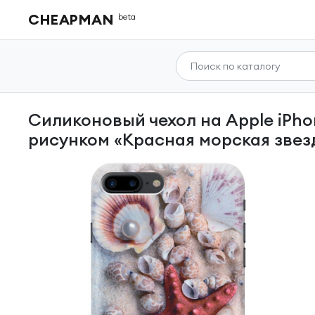
CHEAPMAN
beta
Силиконовый чехол на Apple iPhone 8 Plus / 7 Plus / Эпл Айфон 7 Плюс / 8 Плюс с
рисунком «Красная морская звез