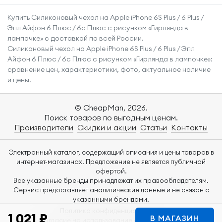
смартфона Эпл
Купить Силиконовый чехол на Apple iPhone 6S Plus / 6 Plus /
Айфон 14 Про с
Эпл Айфон 6 Плюс / 6с Плюс с рисунком «Гирлянда в
защитой углов /
лампочке» с доставкой по всей России.
Прозрачный
Силиконовый чехол на Apple iPhone 6S Plus / 6 Plus / Эпл
Айфон 6 Плюс / 6с Плюс с рисунком «Гирлянда в лампочке»:
сравнение цен, характеристики, фото, актуальное наличие
и цены.
© CheapMan, 2026.
Поиск товаров по выгодным ценам.
Производители
Скидки и акции
Статьи
Контакты
Электронный каталог, содержащий описания и цены товаров в
интернет-магазинах. Предложение не является публичной
офертой.
Все указанные бренды принадлежат их правообладателям.
Сервис предоставляет аналитические данные и не связан с
указанными брендами.
Политика конфиденциальности
1 021 ₽
В МАГАЗИН
Согласие на использование файлов Cookie