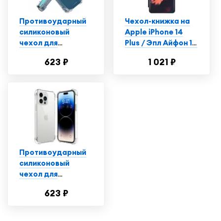
Прозрачный
Противоударный
Чехол-книжка на
силиконовый
Apple iPhone 14
чехол для
Plus / Эпл Айфон 14
телефона Apple
Плюс с рисунком
623 ₽
1 021 ₽
iPhone 14 Plus /
"Красно-синяя
Ударопрочный
рыба" черный
чехол для
смартфона Эпл
Айфон 14 Плюс с
защитой углов /
Прозрачный
Противоударный
силиконовый
чехол для
телефона Apple
623 ₽
iPhone 14 Pro /
Ударопрочный
чехол для