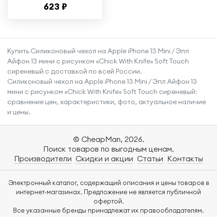
623 ₽
iPhone 14 Pro /
Ударопрочный
чехол для
смартфона Эпл
Купить Силиконовый чехол на Apple iPhone 13 Mini / Эпл
Айфон 14 Про с
Айфон 13 мини с рисунком «Chick With Knife» Soft Touch
защитой углов /
сиреневый с доставкой по всей России.
Прозрачный
Силиконовый чехол на Apple iPhone 13 Mini / Эпл Айфон 13
мини с рисунком «Chick With Knife» Soft Touch сиреневый:
сравнение цен, характеристики, фото, актуальное наличие
и цены.
© CheapMan, 2026.
Поиск товаров по выгодным ценам.
Производители
Скидки и акции
Статьи
Контакты
Электронный каталог, содержащий описания и цены товаров в
интернет-магазинах. Предложение не является публичной
офертой.
Все указанные бренды принадлежат их правообладателям.