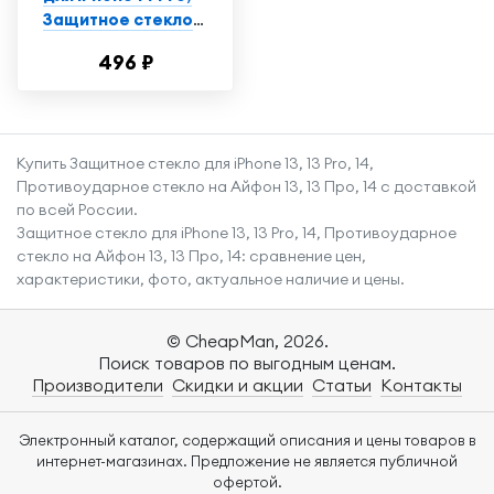
Защитное стекло
на Айфон 14 Про,
496 ₽
Противоударное
стекло на iPhone 14
Pro
Купить Защитное стекло для iPhone 13, 13 Pro, 14,
Противоударное стекло на Айфон 13, 13 Про, 14 с доставкой
по всей России.
Защитное стекло для iPhone 13, 13 Pro, 14, Противоударное
стекло на Айфон 13, 13 Про, 14: сравнение цен,
характеристики, фото, актуальное наличие и цены.
© CheapMan, 2026.
Поиск товаров по выгодным ценам.
Производители
Скидки и акции
Статьи
Контакты
Электронный каталог, содержащий описания и цены товаров в
интернет-магазинах. Предложение не является публичной
офертой.