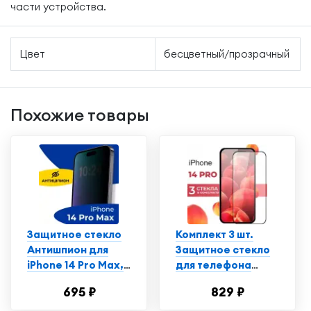
части устройства.
Цвет
бесцветный/прозрачный
Похожие товары
Защитное стекло
Комплект 3 шт.
Антишпион для
Защитное стекло
iPhone 14 Pro Max,
для телефона
Противоударное
Apple iPhone 14 Pro
695 ₽
829 ₽
стекло на Айфон 14
/ Глянцевое
Про Макс
противоударное