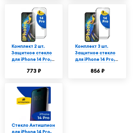
стекло с
олеофобным
покрытием на
смартфон Эпл
Айфон 14 Про
Комплект 2 шт.
Комплект 3 шт.
Защитное стекло
Защитное стекло
для iPhone 14 Pro,
для iPhone 14 Pro,
Противоударное
Противоударное
773 ₽
856 ₽
стекло на Айфон 14
стекло на Айфон 14
Про
Про
Стекло Антишпион
для iPhone 14 Pro,