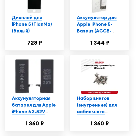
Дисплей для
Аккумулятор для
iPhone 5 (TianMa)
Apple iPhone 5-
(белый)
Baseus (ACCB-
AIP5) 1440 mAh, Li-
728 ₽
1 344 ₽
ion
Аккумуляторная
Набор винтов
батарея для Apple
(внутренние) для
iPhone 6 3.82V
мобильного
6.91Wh
телефона
1 360 ₽
1 360 ₽
(смартфона) Apple
iPhone 6