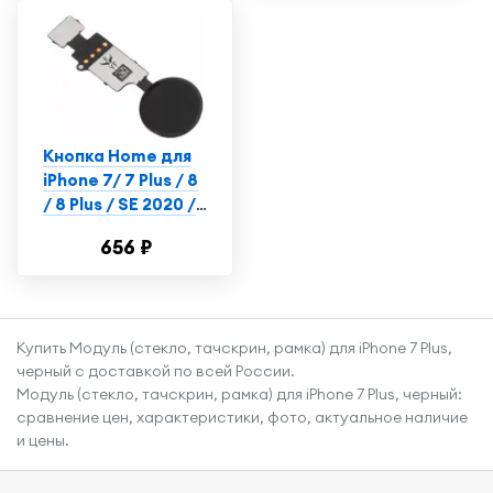
Кнопка Home для
iPhone 7/ 7 Plus / 8
/ 8 Plus / SE 2020 /
SE 2022 черная
656 ₽
сенсорная (без
Touch iD)
Купить Модуль (стекло, тачскрин, рамка) для iPhone 7 Plus,
черный с доставкой по всей России.
Модуль (стекло, тачскрин, рамка) для iPhone 7 Plus, черный:
сравнение цен, характеристики, фото, актуальное наличие
и цены.