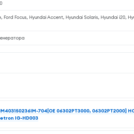
0
, Ford Focus, Hyundai Accent, Hyundai Solaris, Hyundai i20, Hy
генератора
NM403150236IM-704[OE 06302PT3000, 06302PT2000] H
iletron IG-HD003