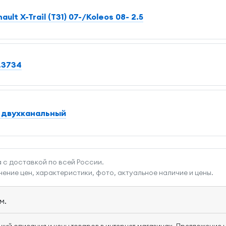
lt X-Trail (T31) 07-/Koleos 08- 2.5
.3734
4 двухканальный
 с доставкой по всей России.
ние цен, характеристики, фото, актуальное наличие и цены.
м.
щий описания и цены товаров в интернет-магазинах. Предложение н