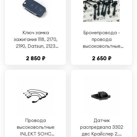
Ключ замка
Бронепровода -
зажигания 1118, 2170,
провода
2190, Datsun, 2123
высоковольтные
(выкидной) по типу
TOYOTA MARK2
2 850 ₽
2 650 ₽
WV, 3 кнопки
CHASER GX90 1992-
1996 1G-FE (кругл)
90919-21562
Провода
Датчик
высоковольтные
распредвала 3302
INLEKT SOHC
двс Крайслер 2,4