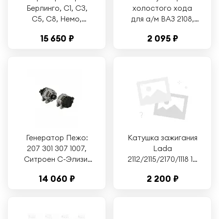
Берлинго, C1, C3,
холостого хода
C5, C8, Немо,
для а/м ВАЗ 2108,
Ксара, Лянча
2115, 2110, LADA 1117,
15 650 ₽
2 095 ₽
Федра, Пежо
2170 (для дросс.
Партнер, Эксперт,
2112-11480, Pekar
Биппер, 807, 607,
2112114830004
407, 406, 307, 206,
107, Тойота Айго
(TT11231)
Генератор Пежо:
Катушка зажигания
207 301 307 1007,
Lada
Ситроен С-Элизи,
2112/2115/2170/1118 16
Ситроен C2, C3, C4
кл. (SC 0110)
14 060 ₽
2 200 ₽
(TT11266)