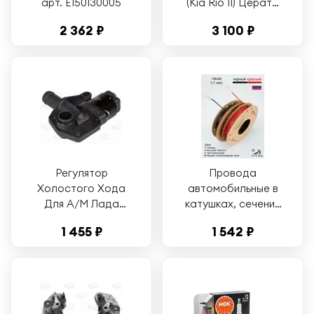
арт. E150130005
(Kia Rio II) Церато
(Cerato) Хендай
2 362 ₽
3 100 ₽
Элантра 3 (Hyundai
Elantra III)
2750126D00
Регулятор
Провода
Холостого Хода
автомобильные в
Для А/М Лада
катушках, сечение
Largus (12-)/Renault
1.5 мм, два цвета по
1 455 ₽
1 542 ₽
Logan (04-) 1.4I/1.6I
5 метров проводка
(В Сборе) (V
пвам 10 метров на
STARTVOLT арт.
катушках
VSM0906