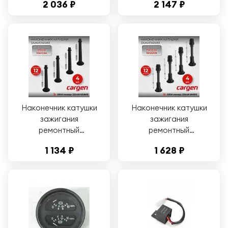
2 036 ₽
2 147 ₽
клапанов) HOFER
Volkswagen Passat
HF750305 / 2112-
(Фольксваген
3705010-13 /
Пассат)
0221504473
Наконечник катушки
Наконечник катушки
зажигания
зажигания
ремонтный
ремонтный
комплект (4 шт)
комплект (4 шт)
1 134 ₽
1 628 ₽
Рено (Renault)
Ниссан (Nissan)
Ниссан (Nissan)
OEM: 224488H315
OEM-номер:
22448ED800