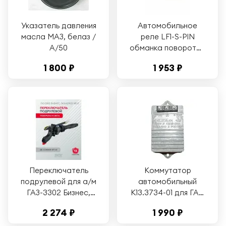
Указатель давления
Автомобильное
масла МАЗ, белаз /
реле LF1-S-PIN
А/50
обманка поворотов
для LED
1 800 ₽
1 953 ₽
Переключатель
Коммутатор
подрулевой для а/м
автомобильный
ГАЗ-3302 Бизнес,
К13.3734-01 для ГАЗ,
дв. Cummins ISF 2.8,
УАЗ
2 274 ₽
1 990 ₽
ГАЗ-А21R22 Next
указатель