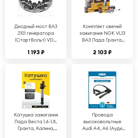
Диодный мост ВАЗ
Комплект свечей
2101 генератора
зажигания NGK VL13
(СтартВольт) VDB
ВАЗ Лада Гранта,
0101 - Startvolt арт.
Калина , Приора,
1 193 ₽
2 103 ₽
VDB 0101
2108-1112 (8
клапанов) 2110,
Datsun On-Do, Mi-
Do; Daewoo Nexia
N150 8V BPR6ES-11
VL13 5339, BPR6ES11
4 шт
Катушка зажигания
Провода
Лада Веста 1.6-1.8,
высоковольтные
Гранта, Калина,
Audi A4, A6 (Ауди
Приора (16
А4, А6) /