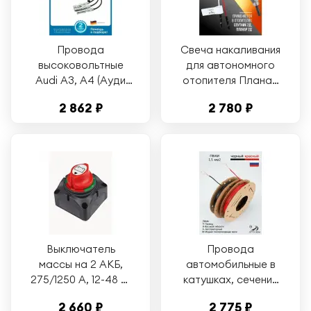
Провода
Свеча накаливания
высоковольтные
для автономного
Audi A3, A4 (Ауди
отопителя Планар
А3, А4) / Skoda
2Д, Спутник 2Д 12
2 862 ₽
2 780 ₽
Octavia I, II (Шкода
Вольт СБ. 2615
Октавия 1, 2) /
Volkswagen Golf VI,
Passat
(Фольксваген Гольф
6, Пассат)
Выключатель
Провода
массы на 2 АКБ,
автомобильные в
275/1250 А, 12-48 В,
катушках, сечение
68 х 68 х 75 мм,
1.5 мм, два цвета по
2 660 ₽
2 775 ₽
корпус Черный
10 метров проводка