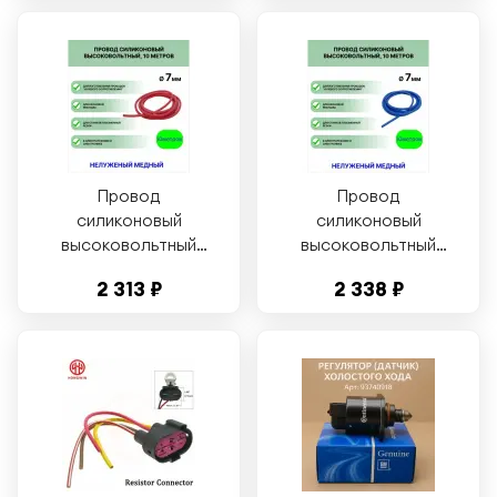
поворота и света
(3111.3709100-28)
Провод
Провод
силиконовый
силиконовый
высоковольтный
высоковольтный
пркв 1,0 (7,0 мм),
пркв 1,0 (7,0 мм),
2 313 ₽
2 338 ₽
красный, 10 метров
синий, 10 метров