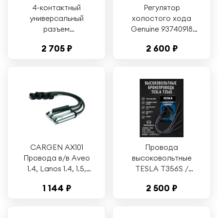
4-контактный
Регулятор
универсальный
холостого хода
разъем
Genuine 93740918
сопротивления
Chevy Aveo
2 705 ₽
2 600 ₽
вентилятора
Daewoo Lanos
радиатора
Matiz
двигателя для
Chevrolet Cruze
Opel 94749639
13128687 93341907,
13128687
CARGEN AX101
Провода
Провода в/в Aveo
высоковольтные
1.4, Lanos 1.4, 1.5,
TESLA T356S /
Kalos 1.4, Nexia 1.5, в
LADA(ВАЗ) 2107,
1 144 ₽
2 500 ₽
уп
2121, CHEVROLET
NIVA / шеви нива