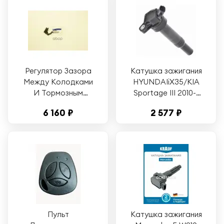
Регулятор Зазора
Катушка зажигания
Между Колодками
HYUNDAIiX35/KIA
И Тормозным
Sportage III 2010->
Барабаном[Org]
GANZ GIG16063
6 160 ₽
2 577 ₽
Hyundai-KIA арт.
58257-2H300
Пульт
Катушка зажигания