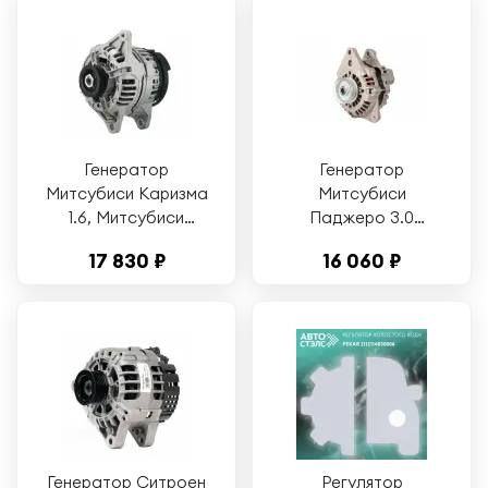
SANTA FE, SONATA
Mk III, KIA SORENTO
Генератор
Генератор
Митсубиси Каризма
Митсубиси
1.6, Митсубиси
Паджеро 3.0
Каризма 1.8
(TT11671)
17 830 ₽
16 060 ₽
(TT11047)
Генератор Ситроен
Регулятор