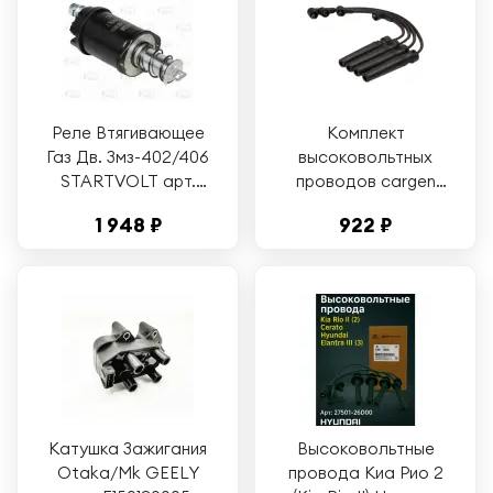
Реле Втягивающее
Комплект
Газ Дв. Змз-402/406
высоковольтных
STARTVOLT арт.
проводов cargen
VSR 0306
96450249 AX106
1 948 ₽
922 ₽
черный
Катушка Зажигания
Высоковольтные
Otaka/Mk GEELY
провода Киа Рио 2