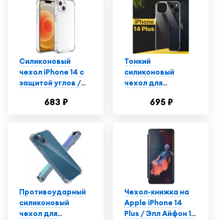
Силиконовый
Тонкий
чехол iPhone 14 с
силиконовый
защитой углов /
чехол для
Прозрачный чехол
смартфона Apple
683 ₽
695 ₽
на Айфон 14
iPhone 14 Plus /
Противоударный
чехол для
телефона Эпл
Айфон 14 Плюс с
защитой от
прилипания /
Прозрачный
Противоударный
Чехол-книжка на
силиконовый
Apple iPhone 14
чехол для
Plus / Эпл Айфон 14