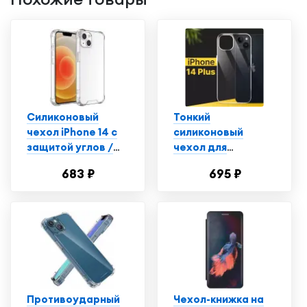
Силиконовый
Тонкий
чехол iPhone 14 с
силиконовый
защитой углов /
чехол для
Прозрачный чехол
смартфона Apple
683 ₽
695 ₽
на Айфон 14
iPhone 14 Plus /
Противоударный
чехол для
телефона Эпл
Айфон 14 Плюс с
защитой от
прилипания /
Прозрачный
Противоударный
Чехол-книжка на