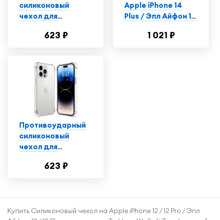
силиконовый
Apple iPhone 14
чехол для
Plus / Эпл Айфон 14
телефона Apple
Плюс с рисунком
623 ₽
1 021 ₽
iPhone 14 Plus /
"Красно-синяя
Ударопрочный
рыба" черный
чехол для
смартфона Эпл
Айфон 14 Плюс с
защитой углов /
Прозрачный
Противоударный
силиконовый
чехол для
телефона Apple
623 ₽
iPhone 14 Pro /
Ударопрочный
чехол для
смартфона Эпл
Купить Силиконовый чехол на Apple iPhone 12 / 12 Pro / Эпл
Айфон 14 Про с