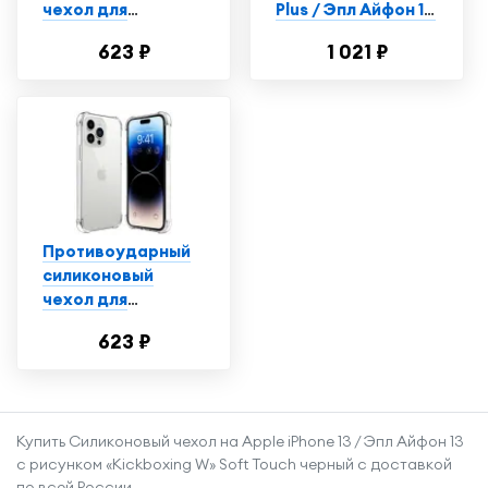
чехол для
Plus / Эпл Айфон 14
телефона Apple
Плюс с рисунком
623 ₽
1 021 ₽
iPhone 14 Plus /
"Красно-синяя
Ударопрочный
рыба" черный
чехол для
смартфона Эпл
Айфон 14 Плюс с
защитой углов /
Прозрачный
Противоударный
силиконовый
чехол для
телефона Apple
623 ₽
iPhone 14 Pro /
Ударопрочный
чехол для
смартфона Эпл
Купить Силиконовый чехол на Apple iPhone 13 / Эпл Айфон 13
Айфон 14 Про с
с рисунком «Kickboxing W» Soft Touch черный с доставкой
защитой углов /
по всей России.