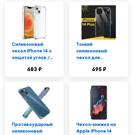
Силиконовый
Тонкий
чехол iPhone 14 с
силиконовый
защитой углов /
чехол для
Прозрачный чехол
смартфона Apple
683 ₽
695 ₽
на Айфон 14
iPhone 14 Plus /
Противоударный
чехол для
телефона Эпл
Айфон 14 Плюс с
защитой от
прилипания /
Прозрачный
Противоударный
Чехол-книжка на
силиконовый
Apple iPhone 14