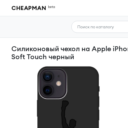
CHEAPMAN
beta
Силиконовый чехол на Apple iPhone 12 Mini / Эпл Айфон 12 мини с рисунком «Boxing»
Soft Touch черный