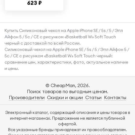
623 ₽
iPhone 14 Pro /
Ударопрочный
чехол для
смартфона Эпл
Купить Силиконовый чехол на Apple iPhone SE / 5s / 5 / Эпл
Айфон 14 Про с
Айфон 5 / 5с / СЕ с рисунком «Basketball W» Soft Touch
защитой углов /
черный с доставкой по всей России.
Прозрачный
Силиконовый чехол на Apple iPhone SE / 5s / 5 / Эпл Айфон 5 /
5с / СЕ с рисунком «Basketball W» Soft Touch черный:
сравнение цен, характеристики, фото, актуальное наличие
и цены.
© CheapMan, 2026.
Поиск товаров по выгодным ценам.
Производители
Скидки и акции
Статьи
Контакты
Электронный каталог, содержащий описания и цены товаров в
интернет-магазинах. Предложение не является публичной
офертой.
Все указанные бренды принадлежат их правообладателям.