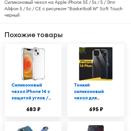
Силиконовый чехол на Apple iPhone SE / 5s / 5 / Эпл
Айфон 5 / 5с / СЕ с рисунком "Basketball W" Soft Touch
черный
Похожие товары
Силиконовый
Тонкий
чехол iPhone 14 с
силиконовый
защитой углов /
чехол для
Прозрачный чехол
смартфона Apple
683 ₽
695 ₽
на Айфон 14
iPhone 14 Plus /
Противоударный
чехол для
телефона Эпл