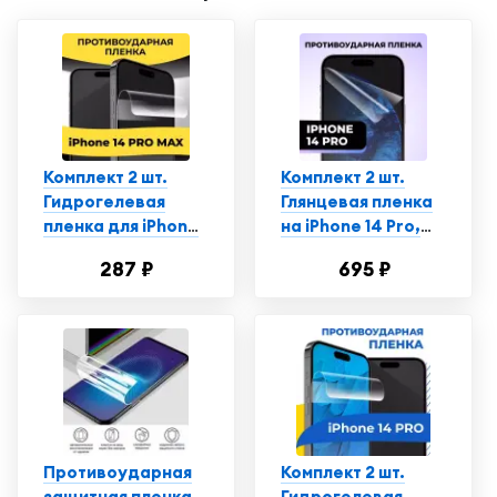
Комплект 2 шт.
Комплект 2 шт.
Гидрогелевая
Глянцевая пленка
пленка для iPhone
на iPhone 14 Pro,
14 Pro Max,
противоударная,
287 ₽
695 ₽
глянцевая,
защитная пленка
полиуретановая
для Айфон
пленка-стекло на
Эпл Айфон 14 Про
Макс
Противоударная
Комплект 2 шт.
защитная пленка
Гидрогелевая