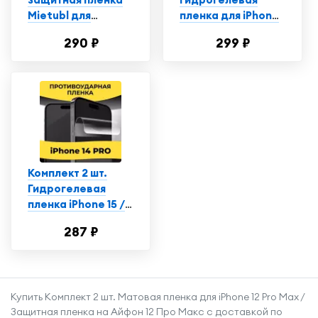
Mietubl для
пленка для iPhone
смартфона Айфон
14 Pro / Защитная
290 ₽
299 ₽
14 Про / iPhone 14
пленка на Айфон
Pro, глянцевая
14 Про
Комплект 2 шт.
Гидрогелевая
пленка iPhone 15 /
15 Pro / 14 Pro /
287 ₽
полиуретановая
пленка на Айфон 15
/ 15 Про / 14 Про
Купить Комплект 2 шт. Матовая пленка для iPhone 12 Pro Max /
Защитная пленка на Айфон 12 Про Макс с доставкой по