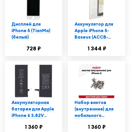
Дисплей для
Аккумулятор для
iPhone 5 (TianMa)
Apple iPhone 5-
(белый)
Baseus (ACCB-
AIP5) 1440 mAh, Li-
728 ₽
1 344 ₽
ion
Аккумуляторная
Набор винтов
батарея для Apple
(внутренние) для
iPhone 6 3.82V
мобильного
6.91Wh
телефона
1 360 ₽
1 360 ₽
(смартфона) Apple