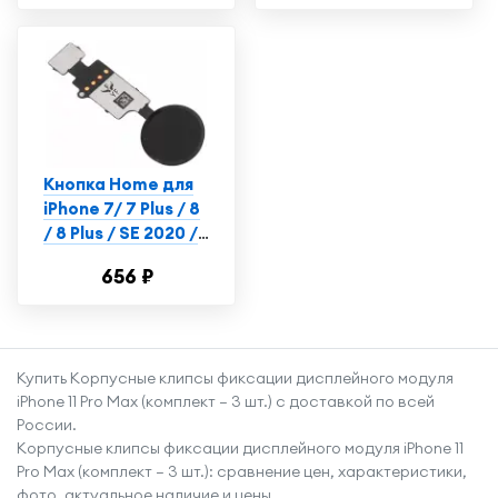
iPhone 6
Кнопка Home для
iPhone 7/ 7 Plus / 8
/ 8 Plus / SE 2020 /
SE 2022 черная
656 ₽
сенсорная (без
Touch iD)
Купить Корпусные клипсы фиксации дисплейного модуля
iPhone 11 Pro Max (комплект — 3 шт.) с доставкой по всей
России.
Корпусные клипсы фиксации дисплейного модуля iPhone 11
Pro Max (комплект — 3 шт.): сравнение цен, характеристики,
фото, актуальное наличие и цены.