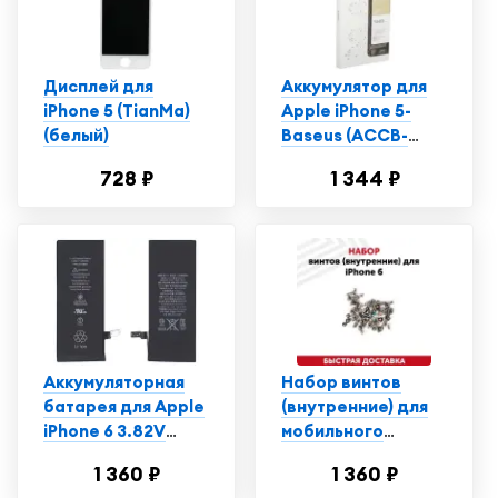
Дисплей для
Аккумулятор для
iPhone 5 (TianMa)
Apple iPhone 5-
(белый)
Baseus (ACCB-
AIP5) 1440 mAh, Li-
728 ₽
1 344 ₽
ion
Аккумуляторная
Набор винтов
батарея для Apple
(внутренние) для
iPhone 6 3.82V
мобильного
6.91Wh
телефона
1 360 ₽
1 360 ₽
(смартфона) Apple