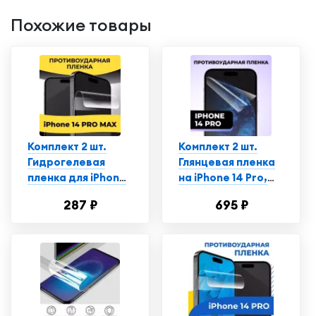
Похожие товары
Комплект 2 шт.
Комплект 2 шт.
Гидрогелевая
Глянцевая пленка
пленка для iPhone
на iPhone 14 Pro,
14 Pro Max,
противоударная,
287 ₽
695 ₽
глянцевая,
защитная пленка
полиуретановая
для Айфон
пленка-стекло на
Эпл Айфон 14 Про
Макс