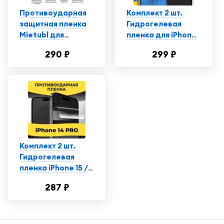
Противоударная
Комплект 2 шт.
защитная пленка
Гидрогелевая
Mietubl для
пленка для iPhone
смартфона Айфон
14 Pro / Защитная
290 ₽
299 ₽
14 Про / iPhone 14
пленка на Айфон
Pro, глянцевая
14 Про
Комплект 2 шт.
Гидрогелевая
пленка iPhone 15 /
15 Pro / 14 Pro /
287 ₽
полиуретановая
пленка на Айфон 15
/ 15 Про / 14 Про