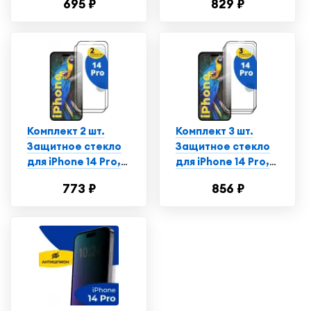
695 ₽
829 ₽
стекло на Айфон 14
/ Глянцевое
Про Макс
противоударное
стекло с
олеофобным
покрытием на
смартфон Эпл
Айфон 14 Про
Комплект 2 шт.
Комплект 3 шт.
Защитное стекло
Защитное стекло
для iPhone 14 Pro,
для iPhone 14 Pro,
Противоударное
Противоударное
773 ₽
856 ₽
стекло на Айфон 14
стекло на Айфон 14
Про
Про