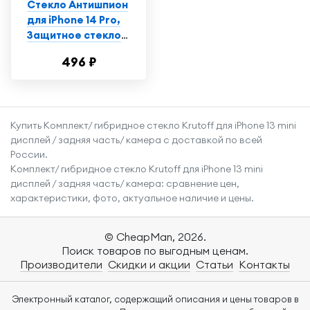
Стекло Антишпион
для iPhone 14 Pro,
Защитное стекло
на Айфон 14 Про,
496 ₽
Противоударное
стекло на iPhone 14
Pro
Купить Комплект/ гибридное стекло Krutoff для iPhone 13 mini
дисплей / задняя часть/ камера с доставкой по всей
России.
Комплект/ гибридное стекло Krutoff для iPhone 13 mini
дисплей / задняя часть/ камера: сравнение цен,
характеристики, фото, актуальное наличие и цены.
© CheapMan, 2026.
Поиск товаров по выгодным ценам.
Производители
Скидки и акции
Статьи
Контакты
Электронный каталог, содержащий описания и цены товаров в