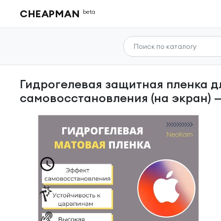
CHEAPMAN
beta
Гидрогелевая защитная пленка для Apple iPhone X / Айфон X с эффектом
самовосстановления (на экран) 