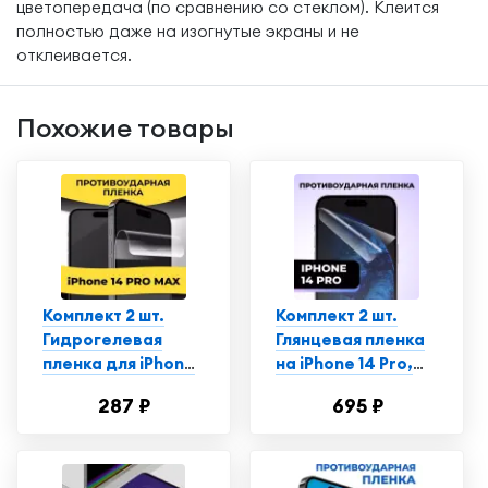
цветопередача (по сравнению со стеклом). Клеится
полностью даже на изогнутые экраны и не
отклеивается.
Похожие товары
Комплект 2 шт.
Комплект 2 шт.
Гидрогелевая
Глянцевая пленка
пленка для iPhone
на iPhone 14 Pro,
14 Pro Max,
противоударная,
287 ₽
695 ₽
глянцевая,
защитная пленка
полиуретановая
для Айфон
пленка-стекло на
Эпл Айфон 14 Про