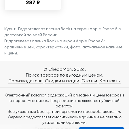
287 ₽
полиуретановая
пленка на Айфон 15
/ 15 Про / 14 Про
Купить Гидрогелевая пленка Rock на экран Apple iPhone 8 с
доставкой по всей России.
Гидрогелевая пленка Rock на экран Apple iPhone 8:
сравнение цен, характеристики, фото, актуальное наличие
и цены.
© CheapMan, 2026.
Поиск товаров по выгодным ценам.
Производители
Скидки и акции
Статьи
Контакты
Электронный каталог, содержащий описания и цены товаров в
интернет-магазинах. Предложение не является публичной
офертой.
Все указанные бренды принадлежат их правообладателям.
Сервис предоставляет аналитические данные и не связан с
указанными брендами.