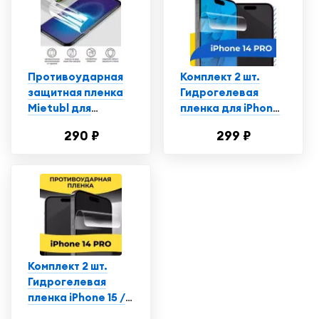
Макс
Противоударная
Комплект 2 шт.
защитная пленка
Гидрогелевая
Mietubl для
пленка для iPhone
смартфона Айфон
14 Pro / Защитная
290 ₽
299 ₽
14 Про / iPhone 14
пленка на Айфон
Pro, глянцевая
14 Про
Комплект 2 шт.
Гидрогелевая
пленка iPhone 15 /
15 Pro / 14 Pro /