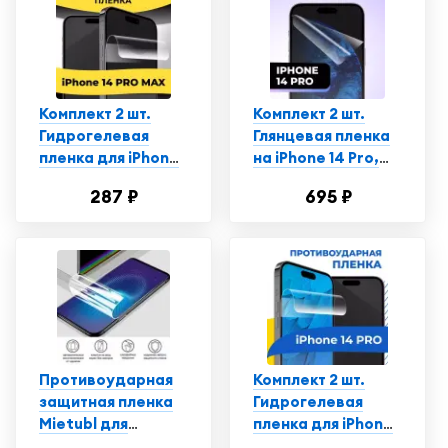
Комплект 2 шт.
Комплект 2 шт.
Гидрогелевая
Глянцевая пленка
пленка для iPhone
на iPhone 14 Pro,
14 Pro Max,
противоударная,
287 ₽
695 ₽
глянцевая,
защитная пленка
полиуретановая
для Айфон
пленка-стекло на
Эпл Айфон 14 Про
Макс
Противоударная
Комплект 2 шт.
защитная пленка
Гидрогелевая
Mietubl для
пленка для iPhone
смартфона Айфон
14 Pro / Защитная