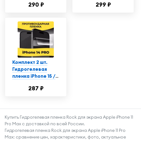
290 ₽
299 ₽
14 Про / iPhone 14
пленка на Айфон
Pro, глянцевая
14 Про
Комплект 2 шт.
Гидрогелевая
пленка iPhone 15 /
15 Pro / 14 Pro /
287 ₽
полиуретановая
пленка на Айфон 15
/ 15 Про / 14 Про
Купить Гидрогелевая пленка Rock для экрана Apple iPhone 11
Pro Max с доставкой по всей России.
Гидрогелевая пленка Rock для экрана Apple iPhone 11 Pro
Max: сравнение цен, характеристики, фото, актуальное