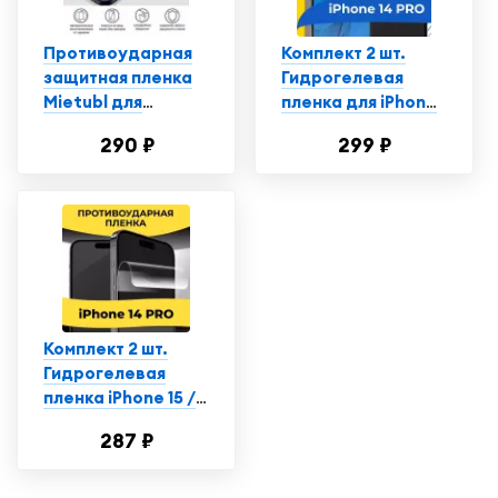
Противоударная
Комплект 2 шт.
защитная пленка
Гидрогелевая
Mietubl для
пленка для iPhone
смартфона Айфон
14 Pro / Защитная
290 ₽
299 ₽
14 Про / iPhone 14
пленка на Айфон
Pro, глянцевая
14 Про
Комплект 2 шт.
Гидрогелевая
пленка iPhone 15 /
15 Pro / 14 Pro /
287 ₽
полиуретановая
пленка на Айфон 15
/ 15 Про / 14 Про