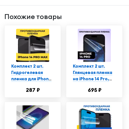
Похожие товары
Комплект 2 шт.
Комплект 2 шт.
Гидрогелевая
Глянцевая пленка
пленка для iPhone
на iPhone 14 Pro,
14 Pro Max,
противоударная,
287 ₽
695 ₽
глянцевая,
защитная пленка
полиуретановая
для Айфон
пленка-стекло на
Эпл Айфон 14 Про
Макс