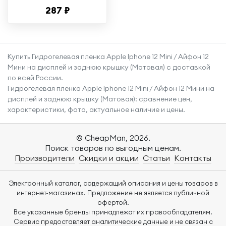
15 Pro / 14 Pro /
287 ₽
полиуретановая
пленка на Айфон 15
/ 15 Про / 14 Про
Купить Гидрогелевая пленка Apple Iphone 12 Mini / Айфон 12
Мини на дисплей и заднюю крышку (Матовая) с доставкой
по всей России.
Гидрогелевая пленка Apple Iphone 12 Mini / Айфон 12 Мини на
дисплей и заднюю крышку (Матовая): сравнение цен,
характеристики, фото, актуальное наличие и цены.
© CheapMan, 2026.
Поиск товаров по выгодным ценам.
Производители
Скидки и акции
Статьи
Контакты
Электронный каталог, содержащий описания и цены товаров в
интернет-магазинах. Предложение не является публичной
офертой.
Все указанные бренды принадлежат их правообладателям.
Сервис предоставляет аналитические данные и не связан с