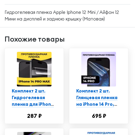
Гидрогелевая пленка Apple Iphone 12 Mini / Айфон 12
Мини на дисплей и заднюю крышку (Матовая)
Похожие товары
Комплект 2 шт.
Комплект 2 шт.
Гидрогелевая
Глянцевая пленка
пленка для iPhone
на iPhone 14 Pro,
14 Pro Max,
противоударная,
287 ₽
695 ₽
глянцевая,
защитная пленка
полиуретановая
для Айфон
пленка-стекло на