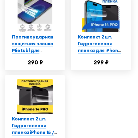
Эпл Айфон 14 Про
Макс
Противоударная
Комплект 2 шт.
защитная пленка
Гидрогелевая
Mietubl для
пленка для iPhone
смартфона Айфон
14 Pro / Защитная
290 ₽
299 ₽
14 Про / iPhone 14
пленка на Айфон
Pro, глянцевая
14 Про
Комплект 2 шт.
Гидрогелевая
пленка iPhone 15 /