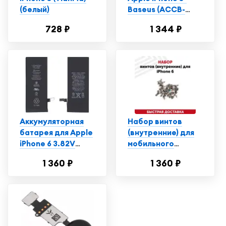
(белый)
Baseus (ACCB-
AIP5) 1440 mAh, Li-
728 ₽
1 344 ₽
ion
Аккумуляторная
Набор винтов
батарея для Apple
(внутренние) для
iPhone 6 3.82V
мобильного
6.91Wh
телефона
1 360 ₽
1 360 ₽
(смартфона) Apple
iPhone 6