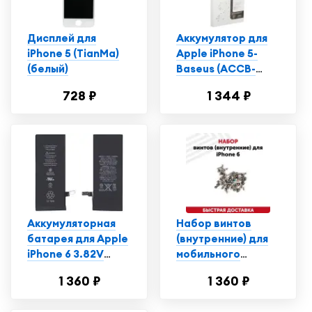
Дисплей для
Аккумулятор для
iPhone 5 (TianMa)
Apple iPhone 5-
(белый)
Baseus (ACCB-
AIP5) 1440 mAh, Li-
728 ₽
1 344 ₽
ion
Аккумуляторная
Набор винтов
батарея для Apple
(внутренние) для
iPhone 6 3.82V
мобильного
6.91Wh
телефона
1 360 ₽
1 360 ₽
(смартфона) Apple
iPhone 6