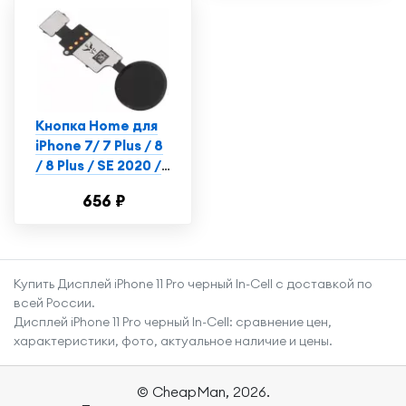
Кнопка Home для
iPhone 7/ 7 Plus / 8
/ 8 Plus / SE 2020 /
SE 2022 черная
656 ₽
сенсорная (без
Touch iD)
Купить Дисплей iPhone 11 Pro черный In-Cell с доставкой по
всей России.
Дисплей iPhone 11 Pro черный In-Cell: сравнение цен,
характеристики, фото, актуальное наличие и цены.
© CheapMan, 2026.