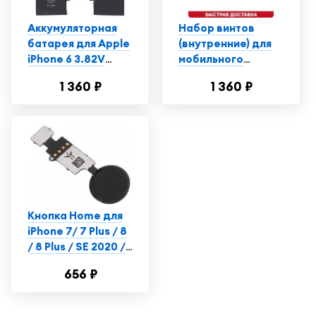
Аккумуляторная
Набор винтов
батарея для Apple
(внутренние) для
iPhone 6 3.82V
мобильного
6.91Wh
телефона
1 360 ₽
1 360 ₽
(смартфона) Apple
iPhone 6
Кнопка Home для
iPhone 7/ 7 Plus / 8
/ 8 Plus / SE 2020 /
SE 2022 черная
656 ₽
сенсорная (без
Touch iD)