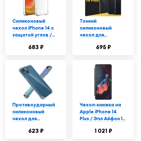
Силиконовый
Тонкий
чехол iPhone 14 с
силиконовый
защитой углов /
чехол для
Прозрачный чехол
смартфона Apple
683 ₽
695 ₽
на Айфон 14
iPhone 14 Plus /
Противоударный
чехол для
телефона Эпл
Айфон 14 Плюс с
защитой от
прилипания /
Прозрачный
Противоударный
Чехол-книжка на
силиконовый
Apple iPhone 14
чехол для
Plus / Эпл Айфон 14
телефона Apple
Плюс с рисунком
623 ₽
1 021 ₽
iPhone 14 Plus /
"Красно-синяя
Ударопрочный
рыба" черный