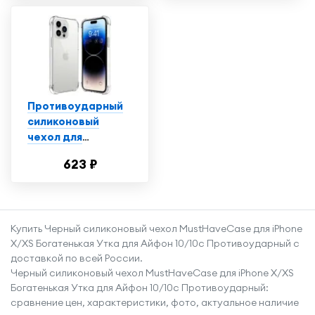
чехол для
смартфона Эпл
Айфон 14 Плюс с
защитой углов /
Прозрачный
Противоударный
силиконовый
чехол для
телефона Apple
623 ₽
iPhone 14 Pro /
Ударопрочный
чехол для
смартфона Эпл
Купить Черный силиконовый чехол MustHaveCase для iPhone
Айфон 14 Про с
X/XS Богатенькая Утка для Айфон 10/10с Противоударный с
защитой углов /
доставкой по всей России.
Прозрачный
Черный силиконовый чехол MustHaveCase для iPhone X/XS
Богатенькая Утка для Айфон 10/10с Противоударный:
сравнение цен, характеристики, фото, актуальное наличие