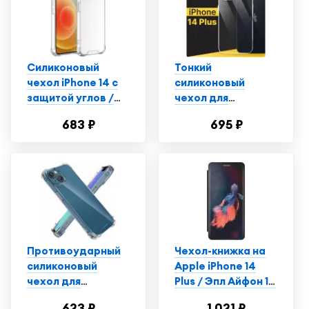
Силиконовый
Тонкий
чехол iPhone 14 с
силиконовый
защитой углов /
чехол для
Прозрачный чехол
смартфона Apple
683 ₽
695 ₽
на Айфон 14
iPhone 14 Plus /
Противоударный
чехол для
телефона Эпл
Айфон 14 Плюс с
защитой от
прилипания /
Прозрачный
Противоударный
Чехол-книжка на
силиконовый
Apple iPhone 14
чехол для
Plus / Эпл Айфон 14
телефона Apple
Плюс с рисунком
623 ₽
1 021 ₽