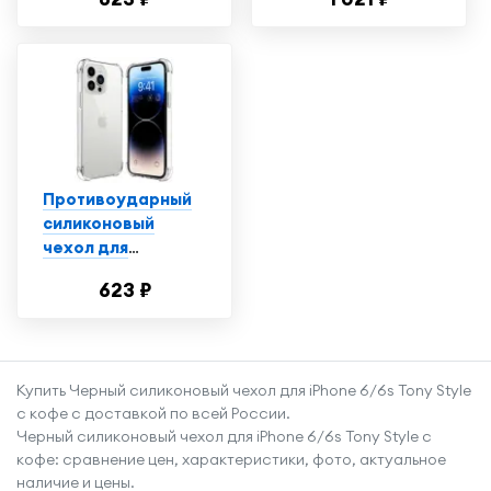
iPhone 14 Plus /
"Красно-синяя
Ударопрочный
рыба" черный
чехол для
смартфона Эпл
Айфон 14 Плюс с
защитой углов /
Прозрачный
Противоударный
силиконовый
чехол для
телефона Apple
623 ₽
iPhone 14 Pro /
Ударопрочный
чехол для
смартфона Эпл
Купить Черный силиконовый чехол для iPhone 6/6s Tony Style
Айфон 14 Про с
с кофе с доставкой по всей России.
защитой углов /
Черный силиконовый чехол для iPhone 6/6s Tony Style с
Прозрачный
кофе: сравнение цен, характеристики, фото, актуальное
наличие и цены.