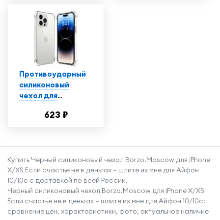
чехол для
смартфона Эпл
Айфон 14 Плюс с
защитой углов /
Прозрачный
Противоударный
силиконовый
чехол для
телефона Apple
623 ₽
iPhone 14 Pro /
Ударопрочный
чехол для
смартфона Эпл
Купить Черный силиконовый чехол Borzo.Moscow для iPhone
Айфон 14 Про с
X/XS Если счастье не в деньгах — шлите их мне для Айфон
защитой углов /
10/10с с доставкой по всей России.
Прозрачный
Черный силиконовый чехол Borzo.Moscow для iPhone X/XS
Если счастье не в деньгах — шлите их мне для Айфон 10/10с:
сравнение цен, характеристики, фото, актуальное наличие