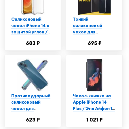
Силиконовый
Тонкий
чехол iPhone 14 с
силиконовый
защитой углов /
чехол для
Прозрачный чехол
смартфона Apple
683 ₽
695 ₽
на Айфон 14
iPhone 14 Plus /
Противоударный
чехол для
телефона Эпл
Айфон 14 Плюс с
защитой от
прилипания /
Прозрачный
Противоударный
Чехол-книжка на
силиконовый
Apple iPhone 14
чехол для
Plus / Эпл Айфон 14
телефона Apple
Плюс с рисунком
623 ₽
1 021 ₽
iPhone 14 Plus /
"Красно-синяя
Ударопрочный
рыба" черный