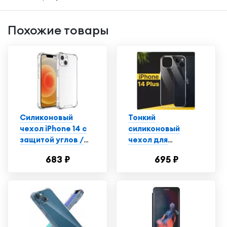
Похожие товары
Силиконовый
Тонкий
чехол iPhone 14 с
силиконовый
защитой углов /
чехол для
Прозрачный чехол
смартфона Apple
683 ₽
695 ₽
на Айфон 14
iPhone 14 Plus /
Противоударный
чехол для
телефона Эпл
Айфон 14 Плюс с
защитой от