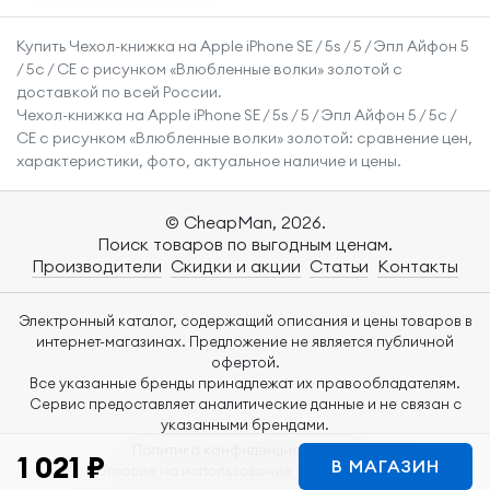
смартфона Эпл
Купить Чехол-книжка на Apple iPhone SE / 5s / 5 / Эпл Айфон 5
Айфон 14 Про с
/ 5с / СЕ с рисунком «Влюбленные волки» золотой с
защитой углов /
доставкой по всей России.
Прозрачный
Чехол-книжка на Apple iPhone SE / 5s / 5 / Эпл Айфон 5 / 5с /
СЕ с рисунком «Влюбленные волки» золотой: сравнение цен,
характеристики, фото, актуальное наличие и цены.
© CheapMan, 2026.
Поиск товаров по выгодным ценам.
Производители
Скидки и акции
Статьи
Контакты
Электронный каталог, содержащий описания и цены товаров в
интернет-магазинах. Предложение не является публичной
офертой.
Все указанные бренды принадлежат их правообладателям.
Сервис предоставляет аналитические данные и не связан с
указанными брендами.
Политика конфиденциальности
1 021 ₽
В МАГАЗИН
Согласие на использование файлов Cookie